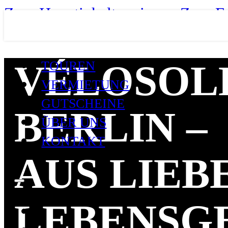
Zum Hauptinhalt springen
Zum Fo
VÉLOSOL
TOUREN
VERMIETUNG
GUTSCHEINE
BERLIN –
ÜBER UNS
KONTAKT
AUS LIEB
LEBENSG