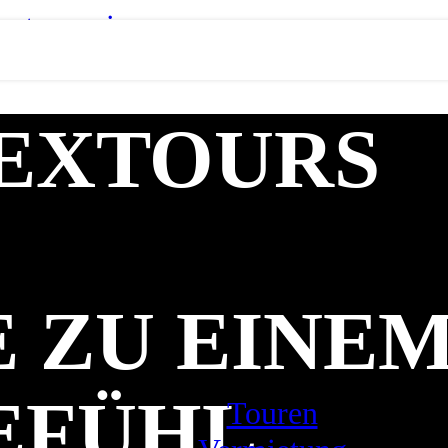
oter springen
EXTOURS
E ZU EINE
EFÜHL
Touren