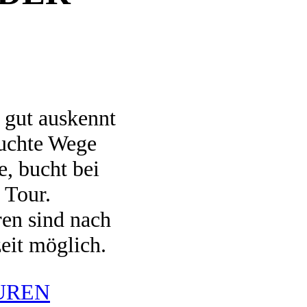
o gut auskennt
suchte Wege
, bucht bei
 Tour.
ren sind nach
eit möglich.
UREN