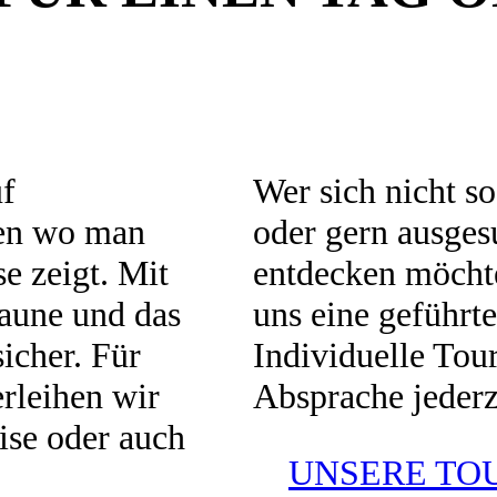
uf
Wer sich nicht s
ten wo man
oder gern ausge
e zeigt. Mit
entdecken möchte
aune und das
uns eine geführte
icher. Für
Individuelle Tou
rleihen wir
Absprache jederz
se oder auch
UNSERE TO